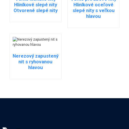
Hliníkové slepé nity
Hliníkové oceľové
Otvorené slepé nity
slepé nity s veľkou
hlavou
Nerezový zapustený
nit s ryhovanou
hlavou