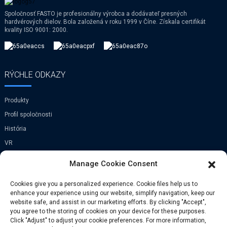
Spoločnosť FASTO je profesionálny výrobca a dodávateľ presných
hardvérových dielov. Bola založená v roku 1999 v Číne. Získala certifikát
kvality ISO 9001: 2000.
RÝCHLE ODKAZY
Produkty
Profil spoločnosti
História
VR
Manage Cookie Consent
KONTAKTUJTE NÁS
Cookies give you a personalized experience. Cookie files help us to
enhance your experience using our website, simplify navigation, keep our
Dedina Xi Zhen He, mesto Zhong Tang,
website safe, and assist in our marketing efforts. By clicking "Accept",
okres Bin Hai, Tian Jin, Čína
you agree to the storing of cookies on your device for these purposes.
Click "Adjust" to adjust your cookie preferences. For more information,
Telefón: +86-029-81165337