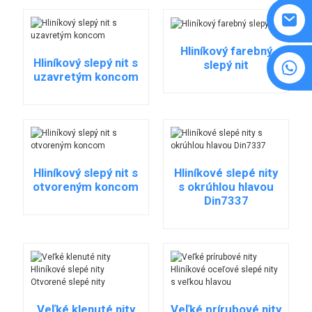
Hliníkový farebný
Hliníkový slepý nit s
8615594860638
slepý nit
uzavretým koncom
Hliníkový slepý nit s
Hliníkové slepé nity
otvoreným koncom
s okrúhlou hlavou
Din7337
Veľké klenuté nity
Veľké prírubové nity